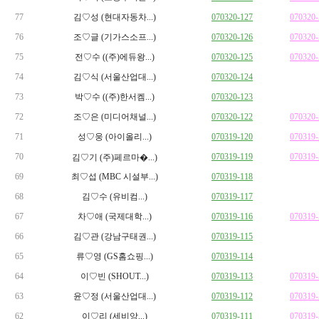
77
김♡성 (현대자동차...)
070320-127
070320
76
조♡글 (기가스소프...)
070320-126
070320
75
전♡수 ((주)에듀왕...)
070320-125
070320
74
김♡식 (서울산업대...)
070320-124
73
박♡수 ((주)한서켐...)
070320-123
72
조♡은 (미디어채널...)
070320-122
070320
71
성♡웅 (아이올리...)
070319-120
070319
70
070319-119
070319
김♡기 (주)페르마�...)
69
최♡섭 (MBC 시설부...)
070319-118
68
김♡수 (유비컴...)
070319-117
67
차♡애 (국제대학...)
070319-116
070319
66
김♡관 (강남구태권...)
070319-115
65
류♡영 (GS홈쇼핑...)
070319-114
64
이♡빈 (SHOUT...)
070319-113
070319
63
윤♡정 (서울산업대...)
070319-112
070319
62
이♡리 (세비앙...)
070319-111
070319