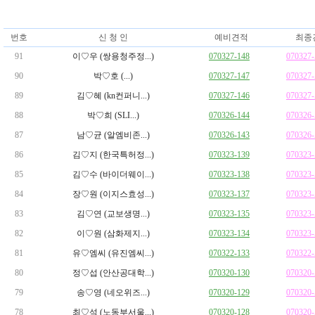
번호
신 청 인
예비견적
최종
91
이♡우 (쌍용청주정...)
070327-148
070327
90
박♡호 (...)
070327-147
070327
89
김♡혜 (kn컨퍼니...)
070327-146
070327
88
박♡희 (SLI...)
070326-144
070326
87
남♡균 (알엠비존...)
070326-143
070326
86
김♡지 (한국특허정...)
070323-139
070323
85
김♡수 (바이더웨이...)
070323-138
070323
84
장♡원 (이지스효성...)
070323-137
070323
83
김♡연 (교보생명...)
070323-135
070323
82
이♡원 (삼화제지...)
070323-134
070323
81
유♡엠씨 (유진엠씨...)
070322-133
070322
80
정♡섭 (안산공대학...)
070320-130
070320
79
송♡영 (네오위즈...)
070320-129
070320
78
최♡석 (노동부서울...)
070320-128
070320