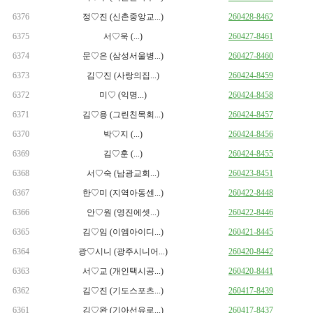
6376
정♡진 (신촌중앙교...)
260428-8462
6375
서♡욱 (...)
260427-8461
6374
문♡은 (삼성서울병...)
260427-8460
6373
김♡진 (사랑의집...)
260424-8459
6372
미♡ (익명...)
260424-8458
6371
김♡용 (그린친목회...)
260424-8457
6370
박♡지 (...)
260424-8456
6369
김♡훈 (...)
260424-8455
6368
서♡숙 (남광교회...)
260423-8451
6367
한♡미 (지역아동센...)
260422-8448
6366
안♡원 (영진에셋...)
260422-8446
6365
김♡임 (이엠아이디...)
260421-8445
6364
광♡시니 (광주시니어...)
260420-8442
6363
서♡교 (개인택시공...)
260420-8441
6362
김♡진 (기도스포츠...)
260417-8439
6361
김♡완 (기아선유로...)
260417-8437