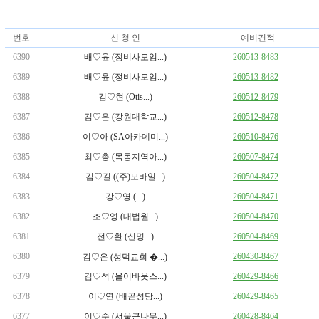
번호
신 청 인
예비견적
6390
배♡윤 (정비사모임...)
260513-8483
6389
배♡윤 (정비사모임...)
260513-8482
6388
김♡현 (Otis...)
260512-8479
6387
김♡은 (강원대학교...)
260512-8478
6386
이♡아 (SA아카데미...)
260510-8476
6385
최♡총 (목동지역아...)
260507-8474
6384
김♡길 ((주)모바일...)
260504-8472
6383
강♡영 (...)
260504-8471
6382
조♡영 (대법원...)
260504-8470
6381
전♡환 (신명...)
260504-8469
6380
260430-8467
김♡은 (성덕교회 �...)
6379
김♡석 (올어바웃스...)
260429-8466
6378
이♡연 (배곧성당...)
260429-8465
6377
이♡수 (서울큰나무...)
260428-8464