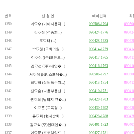
번호
신 청 인
예비견적
최
1350
이♡수 (기아자동차...)
090506-1794
09050
1349
김♡진 (석중회...)
090424-1776
09042
1348
조♡래 (...)
090428-1785
09042
1347
박♡찬 (국회의원...)
090414-1759
09041
1346
이♡상 ((주)모든오...)
090417-1765
09041
1345
090416-1763
09041
김♡선 ((주) 대영�...)
1344
090506-1797
09050
서♡석 (HK 스포테�...)
1343
최♡혁 (삼원특수지...)
090413-1754
09041
1342
진♡훈 (다올부동산...)
090410-1751
09041
1341
090428-1783
09042
권♡희 (날리지 큐�...)
1340
이♡훈 (교육청...)
090430-1792
09043
1339
류♡희 (현대방화...)
090428-1788
09042
1338
090401-1723
09040
김♡석 (주)현대엔�...)
1337
이♡문 (프로차일드...)
090427-1781
09042