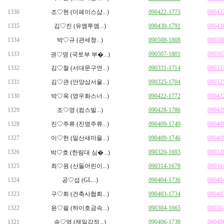
1336
조♡현 (더페이스샵...)
090422-1773
09042
1335
김♡진 (유엠투엠...)
090430-1791
09043
1334
박♡규 (관세청...)
090508-1808
09050
1333
090507-1801
09050
권♡명 (국토부 부�...)
1332
김♡철 (서대문구연...)
090331-1714
09033
1331
김♡관 (안양삼서울...)
090325-1704
09032
1330
박♡욱 (영우화스너...)
090422-1772
09042
1329
조♡영 (컴스빌...)
090428-1786
09042
1328
진♡주류 (진명주류...)
090409-1749
09040
1327
이♡헌 (일산새마을...)
090409-1746
09040
1326
090320-1693
09032
박♡호 (한림대 심�...)
1325
최♡원 (산들어린이...)
090314-1678
09031
1324
공♡섭 (GL...)
090404-1736
09040
1323
구♡회 (건축사협회...)
090403-1734
09040
1322
윤♡필 (하이호금속...)
090304-1665
09030
1321
송♡영 (제일감정...)
090406-1738
09040