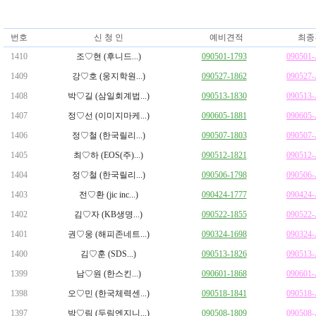
번호
신 청 인
예비견적
최종
1410
조♡현 (후니드...)
090501-1793
090501
1409
강♡호 (웅지학원...)
090527-1862
090527
1408
박♡길 (삼일회계법...)
090513-1830
090513
1407
정♡선 (이미지마케...)
090605-1881
090605
1406
정♡철 (한국릴리...)
090507-1803
090507
1405
최♡하 (EOS(주)...)
090512-1821
090512
1404
정♡철 (한국릴리...)
090506-1798
090506
1403
전♡환 (jic inc...)
090424-1777
090424
1402
김♡자 (KB생명...)
090522-1855
090522
1401
권♡웅 (해피존네트...)
090324-1698
090324
1400
김♡훈 (SDS...)
090513-1826
090513
1399
남♡원 (한스킨...)
090601-1868
090601
1398
오♡민 (한국체력센...)
090518-1841
090518
1397
박♡림 (두림엔지니...)
090508-1809
090508