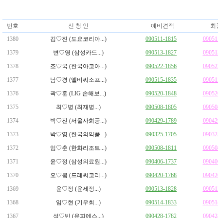
번호
신 청 인
예비견적
최
1380
김♡진 (도요코리아...)
090511-1815
09051
1379
변♡영 (삼성카드...)
090513-1827
09051
1378
조♡국 (한국아코아...)
090522-1856
09052
1377
남♡경 (엘비씨소프...)
090515-1835
09051
1376
곽♡훈 (LIG 손해보...)
090520-1848
09052
1375
최♡병 (최재병...)
090508-1805
09050
1374
박♡진 (서울사회공...)
090429-1789
09042
1373
박♡영 (한국의약품...)
090325-1705
09032
1372
임♡춘 (한화리조트...)
090508-1811
09050
1371
윤♡정 (삼성의료원...)
090406-1737
09040
1370
오♡봄 (드레써코리...)
090420-1768
09042
1369
윤♡정 (윤세정...)
090513-1828
09051
1368
임♡현 (기우회...)
090514-1833
09051
1367
성♡빈 (유피에스...)
090428-1782
09042