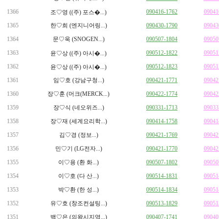
1366
090416-1762
09041
조♡영 ((주) 포스�...)
1365
한♡희 (엔지니어링...)
090430-1790
09043
1364
문♡욱 (SNOGEN...)
090507-1804
09050
1363
090512-1822
09051
윤♡상 ((주) 아시�...)
1362
090512-1823
09051
윤♡상 ((주) 아시�...)
1361
임♡호 (강남구청...)
090421-1771
09042
1360
장♡훈 (머크(MERCK...)
090422-1774
09042
1359
장♡식 (네오위즈...)
090331-1713
09033
1358
장♡재 (세계요리학...)
090414-1758
09041
1357
김♡경 (정보...)
090421-1769
09042
1356
민♡기 (LG전자...)
090421-1770
09042
1355
이♡용 (환 화...)
090507-1802
09050
1354
이♡호 (다 산...)
090514-1831
09051
1353
박♡환 (한 성...)
090514-1834
09051
1352
유♡호 (창조컨설팅...)
090513-1829
09051
1351
백♡은 (의왕시지역...)
090407-1741
09040