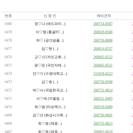
번호
신 청 인
예비견적
6480
정♡나 (애드파마...)
260714-8587
6479
이♡형 (황골FC...)
260629-8568
6478
허♡ (공간쉼플...)
260726-8608
6477
임♡현 (...)
260614-8537
6476
교♡ (디자인교회...)
260602-8522
6475
윤♡은 (국민자매...)
260602-8521
6474
안♡기 (수원대학교...)
251018-8223
6473
김♡호 (...)
260720-8598
6472
박♡서 (국립한국교...)
260731-8614
6471
서♡애 (지엘컴...)
260521-8495
6470
최♡범 (터보맥스...)
260519-8489
6469
김♡선 (화성시가족...)
260720-8601
6468
최♡원 (채웅...)
260731-8613
6467
최♡원 (채웅...)
260803-8619