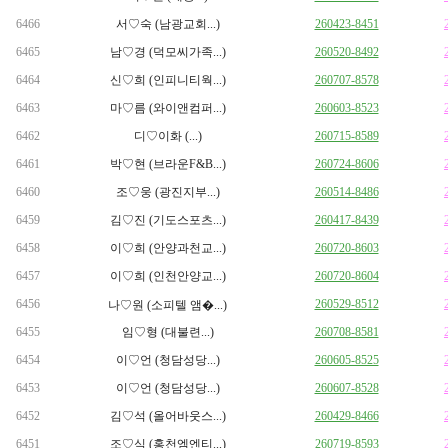
6466
서♡숙 (남광교회...)
260423-8451
6465
남♡경 (덕모씨가족...)
260520-8492
6464
신♡희 (인피니티웍...)
260707-8578
6463
마♡름 (와이앤컴퍼...)
260603-8523
6462
디♡이화 (...)
260715-8589
6461
박♡현 (브라운F&B...)
260724-8606
6460
조♡웅 (광진지부...)
260514-8486
6459
김♡진 (기도스포츠...)
260417-8439
6458
이♡희 (안양과천교...)
260720-8603
6457
이♡희 (인천안양교...)
260720-8604
6456
260529-8512
나♡원 (소피텔 앰�...)
6455
임♡형 (대불련...)
260708-8581
6454
이♡언 (청담성당...)
260605-8525
6453
이♡언 (청담성당...)
260607-8528
6452
김♡석 (올어바웃스...)
260429-8466
6451
조♡식 (홍천엠엔티...)
260719-8593