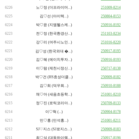
6226
노♡정 (더프라이머...)
251009-8214
6225
김♡선 (아이텍...)
250804-8153
6224
박♡윤 (지엠헬스케...)
250916-8192
6223
전♡정 (한국환경산...)
251103-8234
6222
강♡리 (여주시노인...)
251016-8220
6221
250917-8195
김♡성 (한국외대 �...)
6220
김♡혜 (에이치투자...)
250916-8193
6219
이♡람 (제천시정신...)
250717-8138
6218
박♡건 (HS효성더클...)
250909-8182
6217
김♡희 (덕우회...)
250910-8188
6216
채♡아 (새음초등학...)
251001-8210
6215
정♡진 (로릭코리아...)
250709-8133
6214
이♡혁 (...)
250904-8178
6213
민♡홍 (민석홍...)
251001-8211
6212
SJ♡지스 (SJ로지스...)
250909-8183
6211
최♡석 (대동하이렉...)
250917-8196