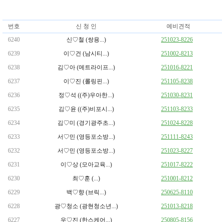
번호
신 청 인
예비견적
6240
신♡철 (쌍용...)
251023-8226
6239
이♡건 (남시티...)
251002-8213
6238
김♡아 (메트라이프...)
251016-8221
6237
이♡진 (롤링핀...)
251105-8238
6236
정♡석 ((주)우아한...)
251030-8231
6235
김♡윤 ((주)비포시...)
251103-8233
6234
김♡미 (경기광주초...)
251024-8228
6233
서♡민 (영등포소방...)
251111-8243
6232
서♡민 (영등포소방...)
251023-8227
6231
이♡상 (모아교육...)
251017-8222
6230
최♡훈 (...)
251001-8212
6229
백♡향 (브릭...)
250625-8110
6228
광♡청소 (광현청소년...)
251013-8218
6227
우♡진 (한스케어...)
250805-8156