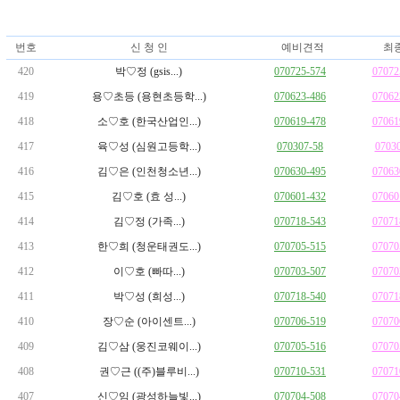
번호
신 청 인
예비견적
최
420
박♡정 (gsis...)
070725-574
07072
419
용♡초등 (용현초등학...)
070623-486
07062
418
소♡호 (한국산업인...)
070619-478
07061
417
육♡성 (심원고등학...)
070307-58
0703
416
김♡은 (인천청소년...)
070630-495
07063
415
김♡호 (효 성...)
070601-432
07060
414
김♡정 (가족...)
070718-543
07071
413
한♡희 (청운태권도...)
070705-515
07070
412
이♡호 (빠따...)
070703-507
07070
411
박♡성 (희성...)
070718-540
07071
410
장♡순 (아이센트...)
070706-519
07070
409
김♡삼 (웅진코웨이...)
070705-516
07070
408
권♡근 ((주)블루비...)
070710-531
07071
407
신♡임 (광성하늘빛...)
070704-508
07070