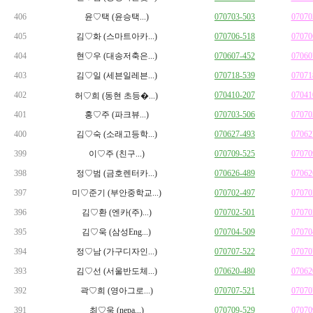
406
윤♡택 (윤승택...)
070703-503
07070
405
김♡화 (스마트아카...)
070706-518
07070
404
현♡우 (대송저축은...)
070607-452
07060
403
김♡일 (세븐일레븐...)
070718-539
07071
402
070410-207
07041
허♡희 (동현 초등�...)
401
홍♡주 (파크뷰...)
070703-506
07070
400
김♡숙 (소래고등학...)
070627-493
07062
399
이♡주 (친구...)
070709-525
07070
398
정♡범 (금호렌터카...)
070626-489
07062
397
미♡준기 (부안중학교...)
070702-497
07070
396
김♡환 (엔카(주)...)
070702-501
07070
395
김♡욱 (삼성Eng...)
070704-509
07070
394
정♡남 (가구디자인...)
070707-522
07070
393
김♡선 (서울반도체...)
070620-480
07062
392
곽♡희 (영아그로...)
070707-521
07070
391
최♡욱 (nepa...)
070709-529
07070