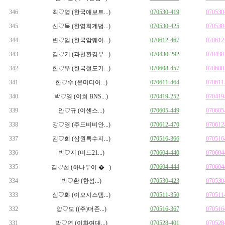
346
최♡영 (한국애보트...)
070530-419
070530
345
신♡묵 (한영회계법...)
070530-425
070530
344
변♡임 (한국암웨이...)
070612-467
070612
343
김♡기 (과천환경부...)
070430-292
070430
342
한♡우 (한국철도기...)
070608-457
070608
341
한♡수 (온미디어...)
070611-464
070611
340
박♡영 (이희 BNS...)
070419-252
070419
339
안♡규 (이센스...)
070605-449
070605
338
강♡영 (주드비비안...)
070612-470
070612
337
김♡희 (삼원특수지...)
070516-366
070516
336
박♡지 (미드21...)
070604-440
070604
335
070604-444
070604
김♡섭 (하나투어 �...)
334
박♡환 (한섬...)
070530-423
070530
333
심♡화 (이오시스템...)
070511-350
070511
332
양♡모 ((주)더존...)
070516-367
070516
331
박♡연 (이화여대...)
070528-401
070528