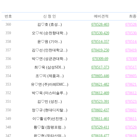
번호
신 청 인
예비견적
최종
360
김♡호 (효성...)
070528-403
070528
359
오♡석 (순천향대학...)
070530-420
070530
358
윤♡원 (기아...)
070514-357
070514
357
김♡선 (인천대학교...)
070419-250
070419
356
박♡연 (성균관대학...)
070309-69
07030
355
최♡욱 (삼성SDI...)
070517-373
070517
354
조♡지 (제품과...)
070605-446
070605
353
유♡연 (주)이레EMC...)
070621-482
070621
352
박♡욱 (마스터솔루...)
070612-469
070612
351
김♡민 (성진...)
070523-391
070523
350
정♡규 (현대디지탈...)
070602-437
070602
349
이♡활 ((주)선진엔...)
070611-461
070611
348
황♡철 (참평포럼...)
070529-411
070529
347
윤♡현 (두타산업...)
070618-477
070618