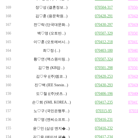
169
장♡성 (결혼정보...)
070504-317
07050
168
김♡훈 (용문학원...)
070428-291
07042
167
전♡락 (단국대문화...)
070430-297
07043
166
백♡영 (오토반...)
070507-329
07050
165
이♡훈 (오토에버시...)
070412-218
07041
164
최♡정 (...)
070403-180
07040
163
황♡연 (맥스원이링...)
070507-324
07050
162
김♡현 (KB압...)
070501-298
07050
161
김♡우 ((주)엠코...)
070420-253
07042
160
진♡백 (IEE Snesin...)
070430-293
07043
159
도♡철 ((주)넷츠...)
070406-196
07040
158
손♡희 (SML KOREA...)
070417-235
07041
157
노♡구 (국민은행투...)
070315-95
0703
156
최♡영 (엔씨소프트...)
070416-231
155
070416-232
윤♡인 (삼성 엔지�...)
154
070417-234
김♡윤 (에이션 페�...)