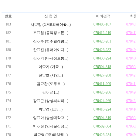
번호
신 청 인
예비견적
최
183
070405-187
07040
사♡정 (GMB외국어�...)
182
조♡철 (콤텍정보톤...)
070412-219
07041
181
신♡수 (한주텔레콤...)
070423-261
07042
180
한♡진 (유어아이디...)
070426-282
07042
179
김♡기 (나사정보통...)
070430-294
07043
178
이♡기 (가족...)
070504-318
07050
177
전♡호 (세인...)
070427-288
07042
176
김♡환 (도루코...)
070411-209
07041
175
김♡균 (...)
070426-286
07042
174
장♡근 (삼성씨씨티...)
070424-269
07042
173
박♡경 (EOS...)
070416-224
07041
172
임♡아 (숭실대학교...)
070504-319
07050
171
박♡진 (인서울삼성...)
070502-304
07050
170
박♡영 ((주)타치웰...)
070426-284
07042