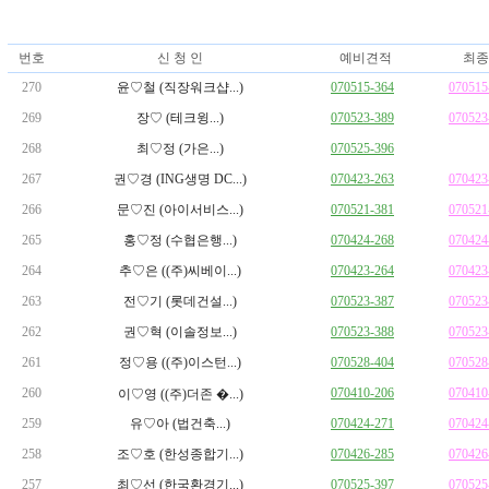
번호
신 청 인
예비견적
최종
270
윤♡철 (직장워크샵...)
070515-364
070515
269
장♡ (테크윙...)
070523-389
070523
268
최♡정 (가은...)
070525-396
267
권♡경 (ING생명 DC...)
070423-263
070423
266
문♡진 (아이서비스...)
070521-381
070521
265
홍♡정 (수협은행...)
070424-268
070424
264
추♡은 ((주)씨베이...)
070423-264
070423
263
전♡기 (롯데건설...)
070523-387
070523
262
권♡혁 (이솔정보...)
070523-388
070523
261
정♡용 ((주)이스턴...)
070528-404
070528
260
070410-206
070410
이♡영 ((주)더존 �...)
259
유♡아 (법건축...)
070424-271
070424
258
조♡호 (한성종합기...)
070426-285
070426
257
최♡선 (한국환경기...)
070525-397
070525