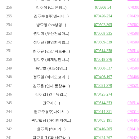
256
강♡석 (CT 은행...)
070306-54
07030
255
김♡수 ((주)엔써티...)
070420-254
070420
254
방♡영 (pca생명...)
070502-305
070502
253
권♡미 (두산건설마...)
070508-335
070508
252
정♡진 (한영회계법...)
070509-339
070509
251
070514-358
070514
최♡규 (간삼 파트�...)
250
김♡주 (회계법인나...)
070518-376
070518
249
송♡호 (AIG생명...)
070508-337
070508
248
정♡일 (바이오코아...)
070406-197
070406
247
070521-379
070521
김♡용 (인재 동창�...)
246
김♡갑 (건국유업...)
070425-274
245
권♡자 (...)
070514-353
070514
244
권♡주 ((주)나이츠...)
070514-351
070514
243
곽♡필님 (아이엔지생...)
070405-191
070405
242
윤♡록 (하이카...)
070410-205
070410
241
김♡윤 (LG패션07상...)
070424-267
070424