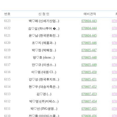
번호
신 청 인
예비견적
6123
백♡례 (신세기산업...)
070604-443
070
6122
070604-444
070
김♡섭 (하나투어 �...)
6121
윤♡남 (한국문화진...)
070604-445
070
6120
조♡지 (제품과...)
070605-446
070
6119
박♡정 (박혜정...)
070605-447
070
6118
방♡호 (skcnc...)
070605-448
070
6117
안♡규 (이센스...)
070605-449
070
6116
이♡원 (대원 CI...)
070605-450
070
6115
강♡성 (한국후지쯔...)
070605-451
070
6114
현♡우 (대송저축은...)
070607-452
070
6113
김♡경 (...)
070607-453
070
6112
박♡영 ((주)지팍스...)
070607-454
070
6111
박♡선 (ING생명...)
070607-455
070
6110
전♡황 (아이티스쿨...)
070608-456
070