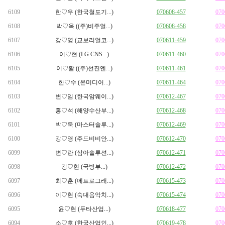
6109
한♡우 (한국철도기...)
070608-457
070
6108
박♡옥 ((주)비주얼...)
070608-458
070
6107
강♡영 (교보리얼코...)
070611-459
070
6106
이♡현 (LG CNS...)
070611-460
070
6105
이♡활 ((주)선진엔...)
070611-461
070
6104
한♡수 (온미디어...)
070611-464
070
6103
변♡임 (한국암웨이...)
070612-467
070
6102
홍♡석 (해양수산부...)
070612-468
070
6101
박♡욱 (마스터솔루...)
070612-469
070
6100
강♡영 (주드비비안...)
070612-470
070
6099
변♡란 (삼아솔루션...)
070612-471
070
6098
강♡현 (국방부...)
070612-472
070
6097
최♡훈 (메트로그래...)
070615-473
070
6096
이♡현 (숙대음악치...)
070615-474
070
6095
윤♡현 (두타산업...)
070618-477
070
6094
소♡호 (한국산업인...)
070619-478
070