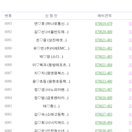
번호
신 청 인
예비견적
6093
연♡호 (하나로통신...)
070619-479
0
6092
김♡선 (서울반도체...)
070620-480
0
6091
조♡용 (성진에셋...)
070621-481
0
6090
유♡연 (주)이레EMC...)
070621-482
0
6089
박♡영 (소디...)
070621-483
0
6088
이♡복과 (동방레포츠...)
070621-484
0
6087
지♡자 (원앤원북스...)
070622-485
0
6086
용♡초등 (용현초등학...)
070623-486
0
6085
정♡경 (사노피아벤...)
070625-487
0
6084
정♡범 (금호렌터카...)
070626-489
0
6083
태♡환 (...)
070627-492
0
6082
김♡숙 (소래고등학...)
070627-493
0
6081
김♡희 (시너지캐드...)
070628-494
0
6080
김♡은 (인천청소년...)
070630-495
0