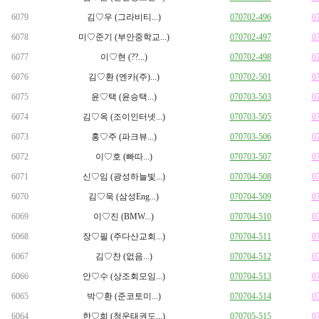
6079
김♡우 (그라비티...)
070702-496
0
6078
미♡준기 (부안중학교...)
070702-497
0
6077
이♡현 (??...)
070702-498
0
6076
김♡환 (엔카(주)...)
070702-501
0
6075
윤♡택 (윤승택...)
070703-503
0
6074
김♡옥 (조이인터넷...)
070703-505
0
6073
홍♡주 (파크뷰...)
070703-506
0
6072
이♡호 (빠따...)
070703-507
0
6071
신♡임 (광성하늘빛...)
070704-508
0
6070
김♡욱 (삼성Eng...)
070704-509
0
6069
이♡진 (BMW...)
070704-510
0
6068
장♡필 (주다산교회...)
070704-511
0
6067
김♡찬 (없음...)
070704-512
0
6066
안♡수 (상조회모임...)
070704-513
0
6065
박♡환 (준코토미...)
070704-514
0
6064
한♡희 (청운태권도...)
070705-515
0