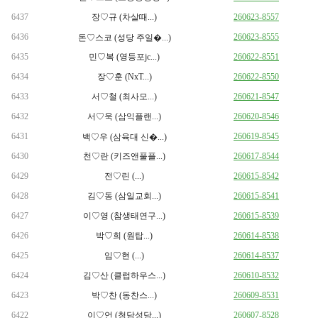
6437
장♡규 (차살때...)
260623-8557
6436
260623-8555
돈♡스코 (성당 주일�...)
6435
민♡복 (영등포jc...)
260622-8551
6434
장♡훈 (NxT...)
260622-8550
6433
서♡철 (최사모...)
260621-8547
6432
서♡욱 (삼익플랜...)
260620-8546
6431
260619-8545
백♡우 (삼육대 신�...)
6430
천♡란 (키즈앤풀플...)
260617-8544
6429
전♡린 (...)
260615-8542
6428
김♡동 (삼일교회...)
260615-8541
6427
이♡영 (참생태연구...)
260615-8539
6426
박♡희 (원탑...)
260614-8538
6425
임♡현 (...)
260614-8537
6424
김♡산 (클럽하우스...)
260610-8532
6423
박♡찬 (동찬스...)
260609-8531
6422
이♡언 (청담성당...)
260607-8528