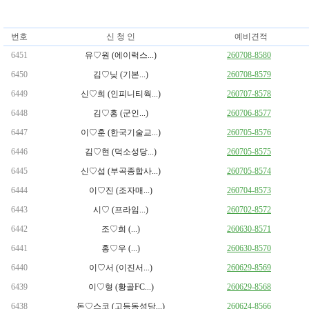
번호
신 청 인
예비견적
6451
유♡원 (에이럭스...)
260708-8580
6450
김♡닞 (기본...)
260708-8579
6449
신♡희 (인피니티웍...)
260707-8578
6448
김♡홍 (군인...)
260706-8577
6447
이♡훈 (한국기술교...)
260705-8576
6446
김♡현 (덕소성당...)
260705-8575
6445
신♡섭 (부곡종합사...)
260705-8574
6444
이♡진 (조자매...)
260704-8573
6443
시♡ (프라임...)
260702-8572
6442
조♡희 (...)
260630-8571
6441
홍♡우 (...)
260630-8570
6440
이♡서 (이진서...)
260629-8569
6439
이♡형 (황골FC...)
260629-8568
6438
돈♡스코 (고등동성당...)
260624-8566