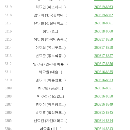
6319
최♡연 (파코메리...)
260319-8363
6318
임♡이 (한국공학대...)
260319-8362
6317
유♡현 (선문대학교...)
260318-8361
6316
정♡ (D...)
260318-8360
6315
이♡정 (한국방송통...)
260317-8359
6314
이♡희 (유니푸드...)
260317-8358
6313
변♡준 (동보식품...)
260317-8357
6312
260317-8356
임♡규 (연세대 아�...)
6311
박♡원 (대솔...)
260316-8355
6310
권♡이 (바른창호...)
260316-8353
6309
최♡민 (공군8...)
260316-8351
6308
박♡성 (에스알...)
260316-8350
6307
권♡이 (바른창호...)
260316-8349
6306
박♡흠 (칠성맨즈...)
260315-8345
6305
신♡진 (가천대학교...)
260314-8344
6304
이♡욱 (111...)
260314-8343