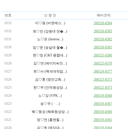
번호
신 청 인
예비견적
6333
이♡원 (비엔에스...)
260326-8384
6332
260326-8383
최♡진 (강원대 전�...)
6331
노♡은 (Instron...)
260326-8382
6330
260326-8381
임♡준 (숭실대 물�...)
6329
한♡정 (C&T 융합대...)
260325-8380
6328
김♡연 (에이치씨인...)
260325-8379
6327
최♡서 (백석대작업...)
260324-8377
6326
김♡훈 (영안교회...)
260323-8375
6325
한♡주 (인덕원성당...)
260322-8373
6324
노♡강 (VPK...)
260319-8368
6323
송♡우 (ㆍ...)
260319-8367
6322
혜♡동성 (혜화동성당...)
260319-8366
6321
정♡연 (홈앤힐...)
260319-8365
6320
김♡호 (명지대...)
260319-8364