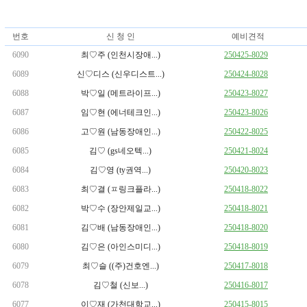
번호
신 청 인
예비견적
6090
최♡주 (인천시장애...)
250425-8029
6089
신♡디스 (신우디스트...)
250424-8028
6088
박♡일 (메트라이프...)
250423-8027
6087
임♡현 (에너테크인...)
250423-8026
6086
고♡원 (남동장애인...)
250422-8025
6085
김♡ (gs네오텍...)
250421-8024
6084
김♡영 (ty권역...)
250420-8023
6083
최♡결 (ㅍ링크플라...)
250418-8022
6082
박♡수 (장안제일교...)
250418-8021
6081
김♡배 (남동장애인...)
250418-8020
6080
김♡은 (아인스미디...)
250418-8019
6079
최♡슬 ((주)건호엔...)
250417-8018
6078
김♡철 (신보...)
250416-8017
6077
이♡재 (가천대학교...)
250415-8015