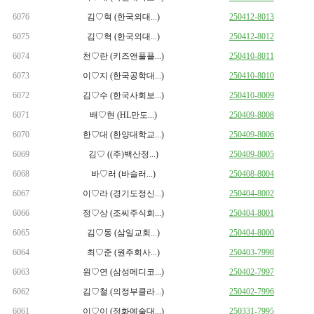
6076
김♡혁 (한국외대...)
250412-8013
6075
김♡혁 (한국외대...)
250412-8012
6074
천♡란 (키즈앤풀플...)
250410-8011
6073
이♡지 (한국공학대...)
250410-8010
6072
김♡수 (한국사회보...)
250410-8009
6071
배♡현 (HL만도...)
250409-8008
6070
한♡대 (한양대학교...)
250409-8006
6069
김♡ ((주)백산정...)
250409-8005
6068
바♡러 (바슬러...)
250408-8004
6067
이♡라 (경기도정신...)
250404-8002
6066
정♡상 (조씨주식회...)
250404-8001
6065
김♡동 (삼일교회...)
250404-8000
6064
최♡준 (원주회사...)
250403-7998
6063
원♡연 (삼성메디코...)
250402-7997
6062
김♡철 (의정부클라...)
250402-7996
6061
이♡이 (정화예술대...)
250331-7995