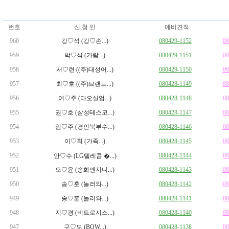
번호
신 청 인
예비견적
960
강♡석 (강♡손...)
080429-1152
08
959
박♡식 (가람...)
080429-1151
08
958
서♡련 ((주)대성어...)
080429-1150
08
957
최♡호 ((주)브랜드...)
080428-1149
08
956
여♡주 (다오실업...)
080428-1148
08
955
권♡호 (삼성테스코...)
080428-1147
08
954
임♡주 (경인북부수...)
080428-1146
08
953
이♡희 (가족...)
080428-1145
08
952
080428-1144
08
안♡수 (LG텔레콤 �...)
951
오♡윤 (송화엔지니...)
080428-1143
08
950
송♡훈 (놀러와...)
080428-1142
08
949
송♡훈 (놀러와...)
080428-1141
08
948
지♡경 (비트로시스...)
080428-1140
08
947
구♡모 (BOW...)
080428-1138
08