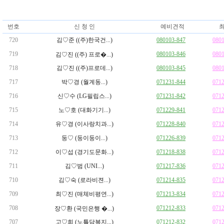
번호
신 청 인
예비견적
최
720
김♡준 ((주)한국건...)
080103-847
080
719
080103-846
080
김♡진 ((주) 프로�...)
718
김♡진 ((주)프로데...)
080103-845
080
717
박♡경 (월계동...)
071231-844
071
716
신♡수 (LG필립스...)
071231-842
071
715
노♡호 (대화기기...)
071229-841
071
714
유♡경 (이사랑치과...)
071228-840
071
713
둥♡ (둥이둥이...)
071226-839
071
712
이♡섭 (경기도문화...)
071218-838
071
711
김♡범 (UNI...)
071217-836
071
710
김♡숙 (로라비젼...)
071214-835
071
709
최♡진 (매체비평연...)
071213-834
071
708
071212-833
071
장♡환 (국민은행 �...)
707
고♡희 (노틀담복지...)
071212-832
071