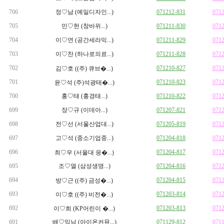
706
정♡남 (예일디자인...)
071212-831
071
705
민♡헌 (창바위...)
071211-830
071
704
이♡연 (공간세라믹...)
071211-829
071
703
이♡찬 (하나로의료...)
071211-828
071
702
071210-827
071
김♡호 ((주) 큐브�...)
701
071210-823
071
윤♡석 (주)석광테�...)
700
홍♡태 (홍경태...)
071210-822
071
699
장♡규 (이데아...)
071207-821
071
698
전♡선 (서울산업대...)
071205-819
071
697
고♡석 (중소기업중...)
071204-818
071
696
071204-817
071
최♡우 (서울대 응�...)
695
조♡열 (삼성생명...)
071204-816
071
694
071204-815
071
방♡근 ((주) 금성�...)
693
071203-814
071
이♡호 ((주) 비전�...)
692
071203-813
071
이♡희 (KP어린이 �...)
691
배♡익님 (아이온커뮤...)
071129-812
071