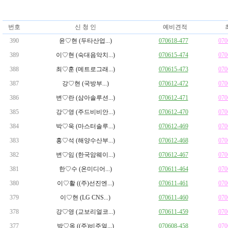
번호
신 청 인
예비견적
390
윤♡현 (두타산업...)
070618-477
070
389
이♡현 (숙대음악치...)
070615-474
070
388
최♡훈 (메트로그래...)
070615-473
070
387
강♡현 (국방부...)
070612-472
070
386
변♡란 (삼아솔루션...)
070612-471
070
385
강♡영 (주드비비안...)
070612-470
070
384
박♡욱 (마스터솔루...)
070612-469
070
383
홍♡석 (해양수산부...)
070612-468
070
382
변♡임 (한국암웨이...)
070612-467
070
381
한♡수 (온미디어...)
070611-464
070
380
이♡활 ((주)선진엔...)
070611-461
070
379
이♡현 (LG CNS...)
070611-460
070
378
강♡영 (교보리얼코...)
070611-459
070
377
박♡옥 ((주)비주얼...)
070608-458
070