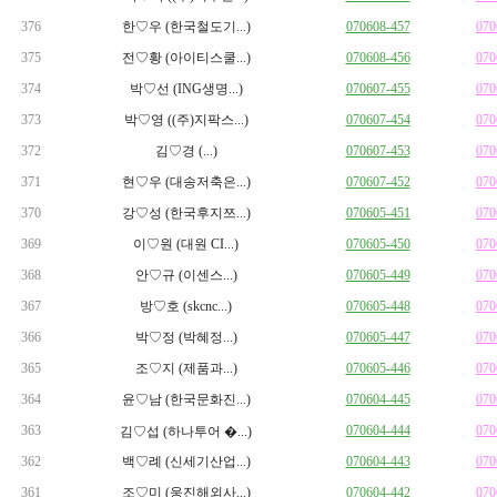
376
한♡우 (한국철도기...)
070608-457
070
375
전♡황 (아이티스쿨...)
070608-456
070
374
박♡선 (ING생명...)
070607-455
070
373
박♡영 ((주)지팍스...)
070607-454
070
372
김♡경 (...)
070607-453
070
371
현♡우 (대송저축은...)
070607-452
070
370
강♡성 (한국후지쯔...)
070605-451
070
369
이♡원 (대원 CI...)
070605-450
070
368
안♡규 (이센스...)
070605-449
070
367
방♡호 (skcnc...)
070605-448
070
366
박♡정 (박혜정...)
070605-447
070
365
조♡지 (제품과...)
070605-446
070
364
윤♡남 (한국문화진...)
070604-445
070
363
070604-444
070
김♡섭 (하나투어 �...)
362
백♡례 (신세기산업...)
070604-443
070
361
조♡미 (웅진해외사...)
070604-442
070