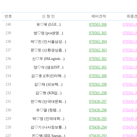
번호
신 청 인
예비견적
최종견
240
유♡욱 (LGE...)
070503-306
070503-
239
방♡영 (pca생명...)
070502-305
070502-
238
박♡진 (인서울삼성...)
070502-304
070502-
237
문♡돈 (신환경상품...)
070502-303
070502-
236
신♡우 (HiLogistic...)
070502-302
070502-
235
양♡석 (샘표ISP...)
070502-301
070502-
234
김♡호 ((주)인터랙...)
070502-300
070502-
233
김♡재 (피보텍...)
070502-299
070502-
232
김♡현 (KB압...)
070501-298
070501-
231
전♡락 (단국대문화...)
070430-297
070430-
230
유♡열 (청렴...)
070430-296
070430-
229
박♡영 (인덕대학...)
070430-295
070430-
228
김♡기 (나사정보통...)
070430-294
070430-
227
진♡백 (IEE Snesin...)
070430-293
070430-