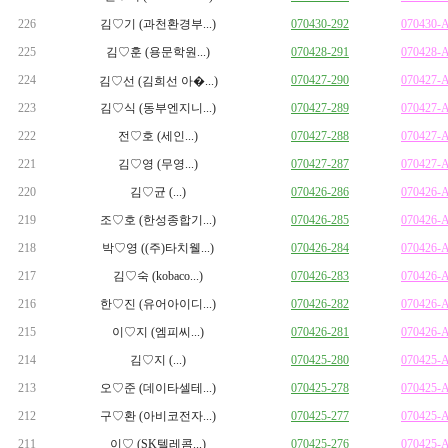
226
김♡기 (과천환경부...)
070430-292
070430-
225
김♡훈 (용문학원...)
070428-291
070428-
224
070427-290
070427-
김♡선 (김희선 아�...)
223
김♡식 (동부엔지니...)
070427-289
070427-
222
전♡호 (세인...)
070427-288
070427-
221
김♡영 (무영...)
070427-287
070427-
220
김♡균 (...)
070426-286
070426-
219
조♡호 (한성종합기...)
070426-285
070426-
218
박♡영 ((주)타치웰...)
070426-284
070426-
217
김♡숙 (kobaco...)
070426-283
070426-
216
한♡진 (유어아이디...)
070426-282
070426-
215
이♡지 (엠피씨...)
070426-281
070426-
214
김♡지 (...)
070425-280
070425-
213
오♡준 (데이타셀테...)
070425-278
070425-
212
구♡환 (아비코전자...)
070425-277
070425-
211
이♡ (SK텔레콤...)
070425-276
070425-