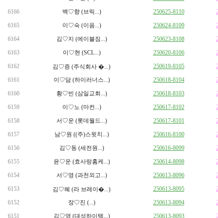
6166
백♡향 (브릭...)
250625-8110
6165
이♡숙 (이음...)
250624-8109
6164
김♡지 (에이블짐...)
250623-8108
6163
이♡현 (SCL...)
250620-8106
6162
250619-8105
김♡증 (주식회사 �...)
6161
이♡담 (하이러너스...)
250618-8104
6160
황♡빈 (삼일교회...)
250618-8103
6159
이♡노 (마컨...)
250617-8102
6158
서♡운 (롯데월드...)
250617-8101
6157
남♡원 ((주)스윗치...)
250616-8100
6156
김♡동 (세전원...)
250616-8099
6155
윤♡운 (효사랑홈케...)
250614-8098
6154
서♡영 (과천외고...)
250613-8096
6153
250613-8095
김♡혜 (라 브레이�...)
6152
장♡진 (...)
250613-8094
6151
김♡영 (대성하이텍...)
250613-8093