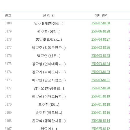
번호
신 청 인
예비견적
6180
남♡ ((재)화성산...)
250707-8130
6179
권♡훈 (성찬...)
250706-8128
6178
홍♡빛 (DUSK...)
250704-8127
6177
방♡주 (강동구연주...)
250703-8126
6176
백♡연 (신우...)
250703-8125
6175
강♡영 (연세대학교...)
250703-8124
6174
경♡기 (파이오니아...)
250703-8123
6173
이♡민 (김포시청소...)
250703-8121
6172
양♡오 (화광클럽...)
250702-8120
6171
전♡선 (이매고등학...)
250701-8119
6170
오♡진 (ISJ...)
250701-8118
6169
송♡진 (아모레...)
250701-8116
6168
윤♡식 (행복한셔틀...)
250630-8114
6167
한♡연 (...)
250625-8112