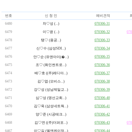
번호
신 청 인
예비견적
최
6480
차♡성 (...)
070306-31
6479
이♡윤 (...)
070306-32
07
6478
탱♡ (용공...)
070306-33
6477
신♡수 (삼성SDI...)
070306-34
6476
070306-35
안♡순 (유앤아이(�...)
6475
조♡ (화인썬트로...)
070306-36
6474
배♡호 ((주)레디아...)
070306-37
6473
김♡엽 (모비스...)
070306-38
6472
강♡성 (성남제일교...)
070306-39
6471
심♡성 (명선교회...)
070306-40
6470
김♡욱 (삼성네트웍...)
070306-41
6469
양♡준 (시공테크...)
070306-42
6468
김♡연 ((주)더퍼포...)
070306-43
07
6467
이♡길 (엘앤케이정...)
070306-44