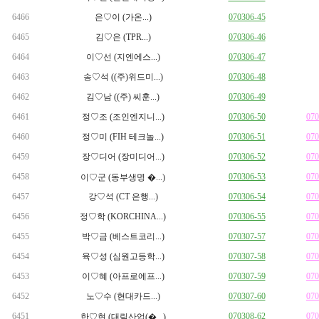
6466
은♡이 (가온...)
070306-45
6465
김♡은 (TPR...)
070306-46
6464
이♡선 (지엔에스...)
070306-47
6463
송♡석 ((주)위드미...)
070306-48
6462
김♡남 ((주) 씨훈...)
070306-49
6461
정♡조 (조인엔지니...)
070306-50
07
6460
정♡미 (FIH 테크놀...)
070306-51
07
6459
장♡디어 (장미디어...)
070306-52
07
6458
070306-53
07
이♡군 (동부생명 �...)
6457
강♡석 (CT 은행...)
070306-54
07
6456
정♡학 (KORCHINA...)
070306-55
07
6455
박♡금 (베스트코리...)
070307-57
07
6454
육♡성 (심원고등학...)
070307-58
07
6453
이♡혜 (아프로에프...)
070307-59
07
6452
노♡수 (현대카드...)
070307-60
07
6451
070308-62
07
한♡현 (대림산업(�...)