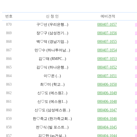
번호
신 청 인
예비견적
870
구♡선 (우리은행...)
080407-1057
0
869
장♡구 (삼성전기...)
080407-1056
0
868
백♡덕 (경남기업...)
080407-1055
0
867
민♡수 (하나투어남...)
080407-1054
0
866
김♡채 (RMPC...)
080407-1053
0
865
김♡식 (하나은행...)
080407-1052
0
864
이♡온 (...)
080407-1051
0
863
최♡미 (학교...)
080406-1050
0
862
신♡도 (에스원2...)
080406-1049
0
861
신♡도 (에스원1...)
080406-1048
0
860
신♡도 (삼성에스원...)
080406-1047
0
859
한♡족교 (한가족교회...)
080404-1046
0
858
전♡식 (빌 포스트...)
080404-1045
0
857
김♡한 (gs건설...)
080404-1044
0