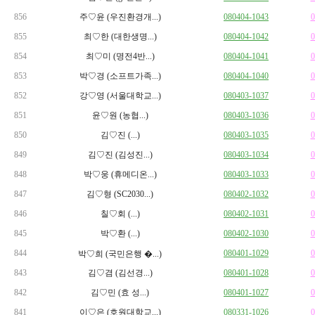
856
주♡윤 (우진환경개...)
080404-1043
0
855
최♡한 (대한생명...)
080404-1042
0
854
최♡미 (명전4반...)
080404-1041
0
853
박♡경 (소프트가족...)
080404-1040
0
852
강♡영 (서울대학교...)
080403-1037
0
851
윤♡원 (농협...)
080403-1036
0
850
김♡진 (...)
080403-1035
0
849
김♡진 (김성진...)
080403-1034
0
848
박♡웅 (휴메디온...)
080403-1033
0
847
김♡형 (SC2030...)
080402-1032
0
846
칠♡회 (...)
080402-1031
0
845
박♡환 (...)
080402-1030
0
844
080401-1029
0
박♡희 (국민은행 �...)
843
김♡겸 (김선경...)
080401-1028
0
842
김♡민 (효 성...)
080401-1027
0
841
이♡은 (호원대학교...)
080331-1026
0